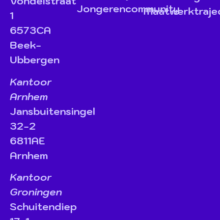
Vondelstraat
Jongerencommunity
Maatwerktraje
1
6573CA
Beek-
Ubbergen
Kantoor
Arnhem
Jansbuitensingel
32-2
6811AE
Arnhem
Kantoor
Groningen
Schuitendiep