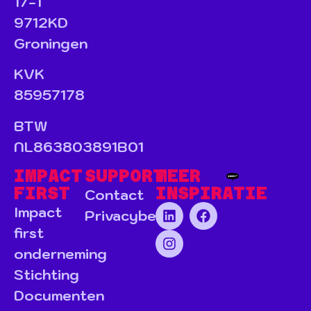
17-1
9712KD
Groningen
KVK
85957178
BTW
NL863803891B01
IMPACT
SUPPORT
MEER
FIRST
INSPIRATIE
Contact
Impact
Privacybeleid
first
onderneming
Stichting
Documenten