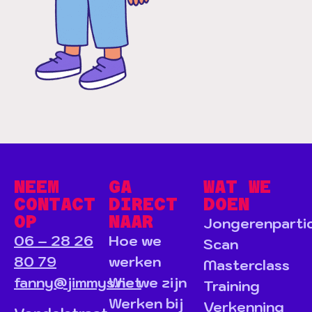
NEEM
GA
WAT WE
CONTACT
DIRECT
DOEN
OP
NAAR
Jongerenpartic
06 – 28 26
Hoe we
Scan
80 79
werken
Masterclass
fanny@jimmys.net
Wie we zijn
Training
Werken bij
Verkenning