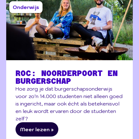
Onderwijs
ROC: NOORDERPOORT EN
BURGERSCHAP
Hoe zorg je dat burgerschapsonderwijs
voor zo’n 14.000 studenten niet alleen goed
is ingericht, maar ook écht als betekenisvol
en leuk wordt ervaren door de studenten
zelf?
Meer lezen »